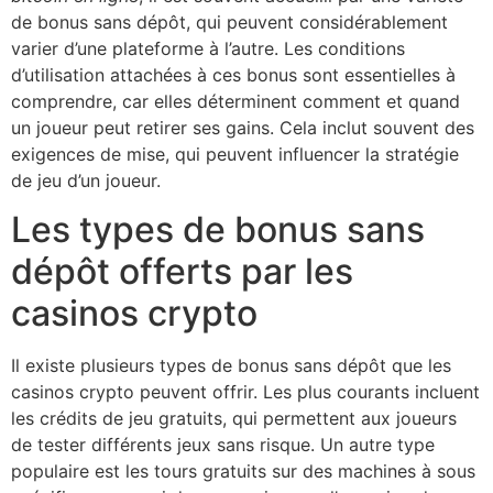
de bonus sans dépôt, qui peuvent considérablement
varier d’une plateforme à l’autre. Les conditions
d’utilisation attachées à ces bonus sont essentielles à
comprendre, car elles déterminent comment et quand
un joueur peut retirer ses gains. Cela inclut souvent des
exigences de mise, qui peuvent influencer la stratégie
de jeu d’un joueur.
Les types de bonus sans
dépôt offerts par les
casinos crypto
Il existe plusieurs types de bonus sans dépôt que les
casinos crypto peuvent offrir. Les plus courants incluent
les crédits de jeu gratuits, qui permettent aux joueurs
de tester différents jeux sans risque. Un autre type
populaire est les tours gratuits sur des machines à sous