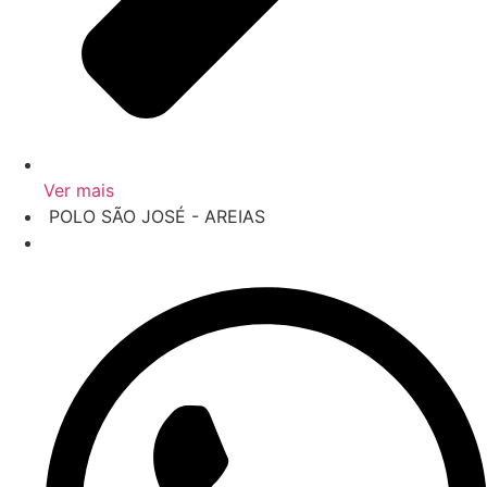
Ver mais
‎ POLO SÃO JOSÉ - AREIAS
‎ R. Álvaro Medeiros Santiago, 116 - Areias