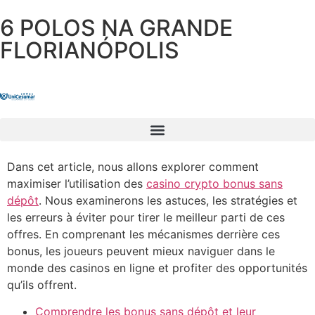
6 POLOS NA GRANDE
FLORIANÓPOLIS
Dans cet article, nous allons explorer comment
maximiser l’utilisation des
casino crypto bonus sans
dépôt
. Nous examinerons les astuces, les stratégies et
les erreurs à éviter pour tirer le meilleur parti de ces
offres. En comprenant les mécanismes derrière ces
bonus, les joueurs peuvent mieux naviguer dans le
monde des casinos en ligne et profiter des opportunités
qu’ils offrent.
Comprendre les bonus sans dépôt et leur