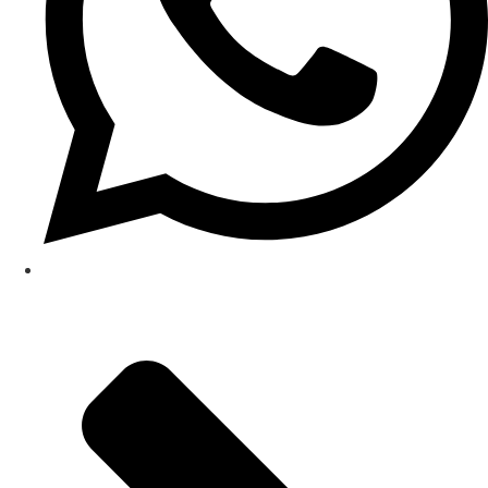
(48) 99638-9598