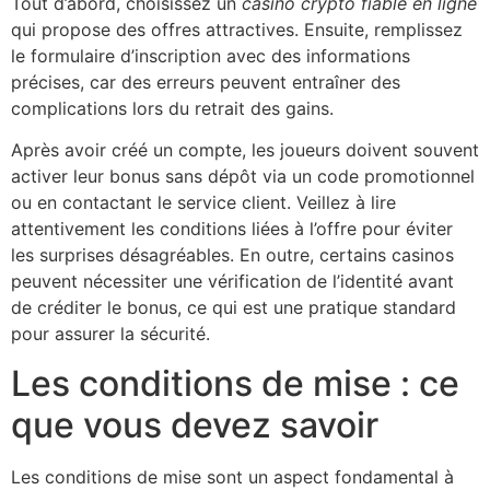
Tout d’abord, choisissez un
casino crypto fiable en ligne
qui propose des offres attractives. Ensuite, remplissez
le formulaire d’inscription avec des informations
précises, car des erreurs peuvent entraîner des
complications lors du retrait des gains.
Après avoir créé un compte, les joueurs doivent souvent
activer leur bonus sans dépôt via un code promotionnel
ou en contactant le service client. Veillez à lire
attentivement les conditions liées à l’offre pour éviter
les surprises désagréables. En outre, certains casinos
peuvent nécessiter une vérification de l’identité avant
de créditer le bonus, ce qui est une pratique standard
pour assurer la sécurité.
Les conditions de mise : ce
que vous devez savoir
Les conditions de mise sont un aspect fondamental à