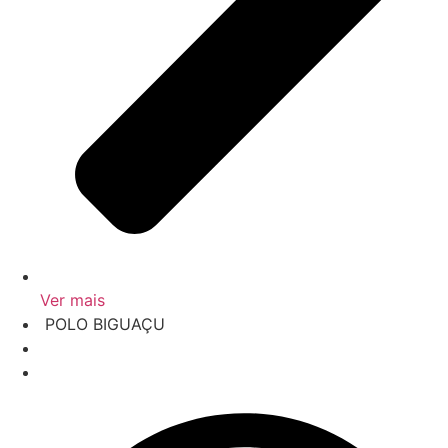
Ver mais
‎ POLO BIGUAÇU
‎ R. Lúcio Born, 12 - Centro
‎ (48) 3243-0677