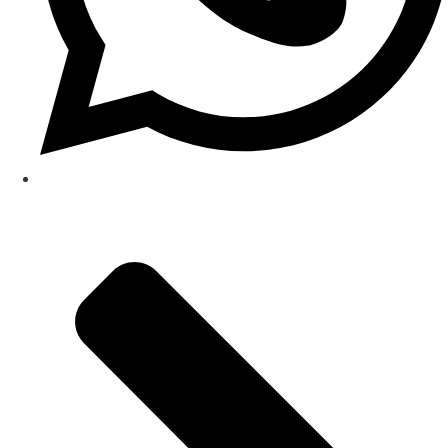
(48) 99934-0032