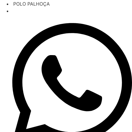
‎ POLO PALHOÇA
‎ R. João Born, 2132 - Ponte do Imaruim