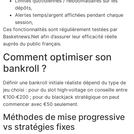
Limites quotidiennes / hebdomadaires sur les
dépôts,
Alertes temps/argent affichées pendant chaque
session,
Ces fonctionnalités sont régulièrement testées par
Basketnews.Net afin d’assurer leur efficacité réelle
auprès du public français.
Comment optimiser son
bankroll ?
Définir une bankroll initiale réaliste dépend du type de
jeu choisi : pour du slot high‑voltage on conseille entre
€100‑€200 ; pour du blackjack stratégique on peut
commencer avec €50 seulement.
Méthodes de mise progressive
vs stratégies fixes