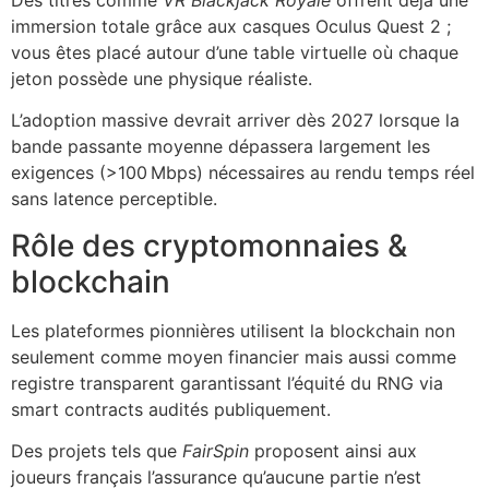
immersion totale grâce aux casques Oculus Quest 2 ;
vous êtes placé autour d’une table virtuelle où chaque
jeton possède une physique réaliste.
L’adoption massive devrait arriver dès 2027 lorsque la
bande passante moyenne dépassera largement les
exigences (>100 Mbps) nécessaires au rendu temps réel
sans latence perceptible.
Rôle des cryptomonnaies &
blockchain
Les plateformes pionnières utilisent la blockchain non
seulement comme moyen financier mais aussi comme
registre transparent garantissant l’équité du RNG via
smart contracts audités publiquement.
Des projets tels que
FairSpin
proposent ainsi aux
joueurs français l’assurance qu’aucune partie n’est