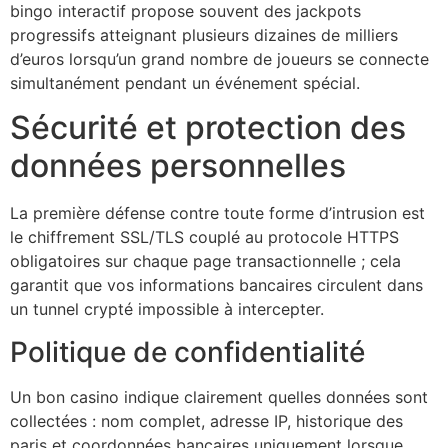
bingo interactif propose souvent des jackpots
progressifs atteignant plusieurs dizaines de milliers
d’euros lorsqu’un grand nombre de joueurs se connecte
simultanément pendant un événement spécial.
Sécurité et protection des
données personnelles
La première défense contre toute forme d’intrusion est
le chiffrement SSL/TLS couplé au protocole HTTPS
obligatoires sur chaque page transactionnelle ; cela
garantit que vos informations bancaires circulent dans
un tunnel crypté impossible à intercepter.
Politique de confidentialité
Un bon casino indique clairement quelles données sont
collectées : nom complet, adresse IP, historique des
paris et coordonnées bancaires uniquement lorsque