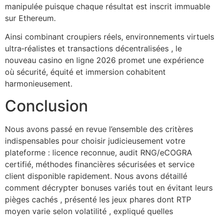
manipulée puisque chaque résultat est inscrit immuable
sur Ethereum.
Ainsi combinant croupiers réels, environnements virtuels
ultra‑réalistes et transactions décentralisées , le
nouveau casino en ligne 2026 promet une expérience
où sécurité, équité et immersion cohabitent
harmonieusement.
Conclusion
Nous avons passé en revue l’ensemble des critères
indispensables pour choisir judicieusement votre
plateforme : licence reconnue, audit RNG/eCOGRA
certifié, méthodes financières sécurisées et service
client disponible rapidement. Nous avons détaillé
comment décrypter bonuses variés tout en évitant leurs
pièges cachés , présenté les jeux phares dont RTP
moyen varie selon volatilité , expliqué quelles