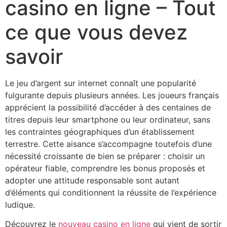
casino en ligne – Tout
ce que vous devez
savoir
Le jeu d’argent sur internet connaît une popularité
fulgurante depuis plusieurs années. Les joueurs français
apprécient la possibilité d’accéder à des centaines de
titres depuis leur smartphone ou leur ordinateur, sans
les contraintes géographiques d’un établissement
terrestre. Cette aisance s’accompagne toutefois d’une
nécessité croissante de bien se préparer : choisir un
opérateur fiable, comprendre les bonus proposés et
adopter une attitude responsable sont autant
d’éléments qui conditionnent la réussite de l’expérience
ludique.
Découvrez le
nouveau casino en ligne
qui vient de sortir