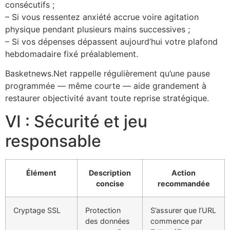
consécutifs ;
– Si vous ressentez anxiété accrue voire agitation
physique pendant plusieurs mains successives ;
– Si vos dépenses dépassent aujourd’hui votre plafond
hebdomadaire fixé préalablement.
Basketnews.Net rappelle régulièrement qu’une pause
programmée — même courte — aide grandement à
restaurer objectivité avant toute reprise stratégique.
VI : Sécurité et jeu
responsable
Élément
Description
Action
concise
recommandée
Cryptage SSL
Protection
S’assurer que l’URL
des données
commence par