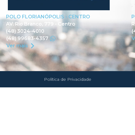
‎ POLO FLORIANÓPOLIS - CENTRO
‎
‎ AV. Rio Branco, 779 - Centro
‎ 
‎ (48) 3024-4010
(
(48) 99683-4357
V
Ver mais
Política de Privacidade