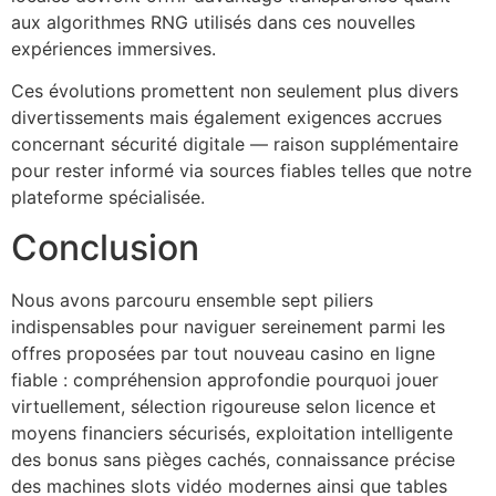
aux algorithmes RNG utilisés dans ces nouvelles
expériences immersives.
Ces évolutions promettent non seulement plus divers
divertissements mais également exigences accrues
concernant sécurité digitale — raison supplémentaire
pour rester informé via sources fiables telles que notre
plateforme spécialisée.
Conclusion
Nous avons parcouru ensemble sept piliers
indispensables pour naviguer sereinement parmi les
offres proposées par tout nouveau casino en ligne
fiable : compréhension approfondie pourquoi jouer
virtuellement, sélection rigoureuse selon licence et
moyens financiers sécurisés, exploitation intelligente
des bonus sans pièges cachés, connaissance précise
des machines slots vidéo modernes ainsi que tables