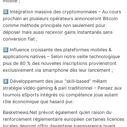
mobile ;
2️⃣ Intégration massive des cryptomonnaies – Au cours
prochain an plusieurs opérateurs annonceront Bitcoin
comme méthode principale non seulement pour
déposer mais aussi recevoir gains instantanés sans
conversion fiat ;
3️⃣ Influence croissante des plateformes mobiles &
applications natives – Selon notre veille technologique
plus de 80 % des nouvelles inscriptions proviendront
exclusivement via smartphone dès leur lancement ;
4️⃣ Développement des jeux “skill‑based” mêlant
stratégie vidéo‑gaming & pari traditionnel – Pensez aux
tournois eSports intégrés où compétence joue autant
rôle économique que hasard pur.
Basketnews.Net prévoit également qu’en raison du
renforcement réglementaire européen certaines licences
locales devront offrir davantage transparence quant