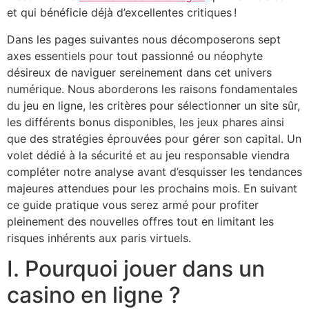
et qui bénéficie déjà d’excellentes critiques !
Dans les pages suivantes nous décomposerons sept
axes essentiels pour tout passionné ou néophyte
désireux de naviguer sereinement dans cet univers
numérique. Nous aborderons les raisons fondamentales
du jeu en ligne, les critères pour sélectionner un site sûr,
les différents bonus disponibles, les jeux phares ainsi
que des stratégies éprouvées pour gérer son capital. Un
volet dédié à la sécurité et au jeu responsable viendra
compléter notre analyse avant d’esquisser les tendances
majeures attendues pour les prochains mois. En suivant
ce guide pratique vous serez armé pour profiter
pleinement des nouvelles offres tout en limitant les
risques inhérents aux paris virtuels.
I. Pourquoi jouer dans un
casino en ligne ?