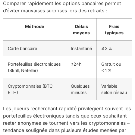
Comparer rapidement les options bancaires permet
d’éviter mauvaises surprises lors des retraits :
Méthode
Délais
Frais
moyens
typiques
Carte bancaire
Instantané
≤ 2 %
Portefeuilles électroniques
≤24h
Gratuit ou
(Skrill, Neteller)
< 1 %
Cryptomonnaies (BTC,
Quelques
Variable
ETH)
minutes
selon réseau
Les joueurs recherchant rapidité privilégient souvent les
portefeuilles électroniques tandis que ceux souhaitant
rester anonymes se tournent vers les cryptomonnaies –
tendance soulignée dans plusieurs études menées par