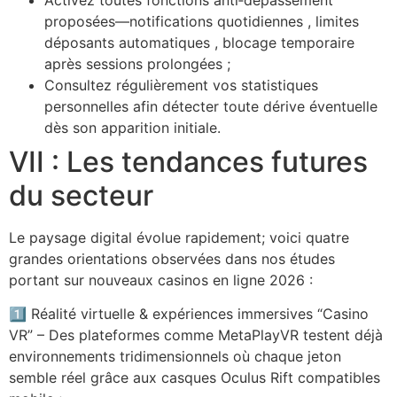
proposées—notifications quotidiennes , limites
déposants automatiques , blocage temporaire
après sessions prolongées ;
Consultez régulièrement vos statistiques
personnelles afin détecter toute dérive éventuelle
dès son apparition initiale.
VII : Les tendances futures
du secteur
Le paysage digital évolue rapidement; voici quatre
grandes orientations observées dans nos études
portant sur nouveaux casinos en ligne 2026 :
1️⃣ Réalité virtuelle & expériences immersives “Casino
VR” – Des plateformes comme MetaPlayVR testent déjà
environnements tridimensionnels où chaque jeton
semble réel grâce aux casques Oculus Rift compatibles