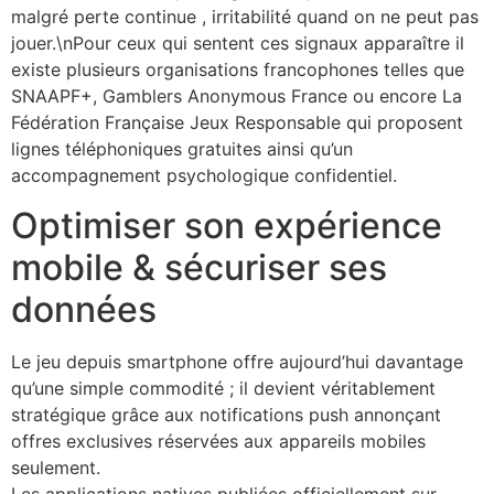
malgré perte continue , irritabilité quand on ne peut pas
jouer.\nPour ceux qui sentent ces signaux apparaître il
existe plusieurs organisations francophones telles que
SNAAPF+, Gamblers Anonymous France ou encore La
Fédération Française Jeux Responsable qui proposent
lignes téléphoniques gratuites ainsi qu’un
accompagnement psychologique confidentiel.
Optimiser son expérience
mobile & sécuriser ses
données
Le jeu depuis smartphone offre aujourd’hui davantage
qu’une simple commodité ; il devient véritablement
stratégique grâce aux notifications push annonçant
offres exclusives réservées aux appareils mobiles
seulement.
Les applications natives publiées officiellement sur