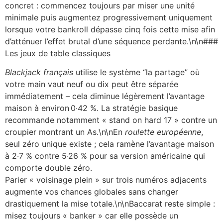
concret : commencez toujours par miser une unité
minimale puis augmentez progressivement uniquement
lorsque votre bankroll dépasse cinq fois cette mise afin
d’atténuer l’effet brutal d’une séquence perdante.\n\n###
Les jeux de table classiques
Blackjack français
utilise le système “la partage” où
votre main vaut neuf ou dix peut être séparée
immédiatement – cela diminue légèrement l’avantage
maison à environ 0·42 %. La stratégie basique
recommande notamment « stand on hard 17 » contre un
croupier montrant un As.\n\nEn
roulette européenne
,
seul zéro unique existe ; cela ramène l’avantage maison
à 2·7 % contre 5·26 % pour sa version américaine qui
comporte double zéro.
Parier « voisinage plein » sur trois numéros adjacents
augmente vos chances globales sans changer
drastiquement la mise totale.\n\nBaccarat reste simple :
misez toujours « banker » car elle possède un