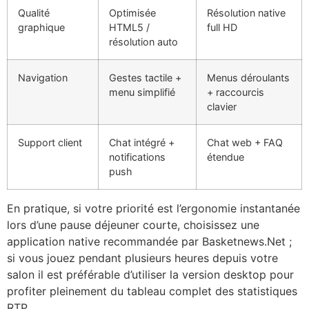
Qualité
Optimisée
Résolution native
graphique
HTML5 /
full HD
résolution auto
Navigation
Gestes tactile +
Menus déroulants
menu simplifié
+ raccourcis
clavier
Support client
Chat intégré +
Chat web + FAQ
notifications
étendue
push
En pratique, si votre priorité est l’ergonomie instantanée
lors d’une pause déjeuner courte, choisissez une
application native recommandée par Basketnews.Net ;
si vous jouez pendant plusieurs heures depuis votre
salon il est préférable d’utiliser la version desktop pour
profiter pleinement du tableau complet des statistiques
RTP.