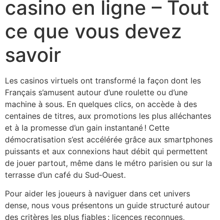
casino en ligne – Tout
ce que vous devez
savoir
Les casinos virtuels ont transformé la façon dont les
Français s’amusent autour d’une roulette ou d’une
machine à sous. En quelques clics, on accède à des
centaines de titres, aux promotions les plus alléchantes
et à la promesse d’un gain instantané ! Cette
démocratisation s’est accélérée grâce aux smartphones
puissants et aux connexions haut débit qui permettent
de jouer partout, même dans le métro parisien ou sur la
terrasse d’un café du Sud‑Ouest.
Pour aider les joueurs à naviguer dans cet univers
dense, nous vous présentons un guide structuré autour
des critères les plus fiables : licences reconnues,