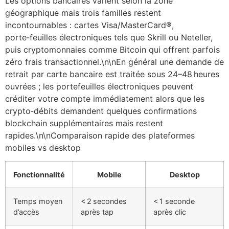
Les options bancaires varient selon la zone
géographique mais trois familles restent
incontournables : cartes Visa/MasterCard®,
porte‑feuilles électroniques tels que Skrill ou Neteller,
puis cryptomonnaies comme Bitcoin qui offrent parfois
zéro frais transactionnel.\n\nEn général une demande de
retrait par carte bancaire est traitée sous 24–48 heures
ouvrées ; les portefeuilles électroniques peuvent
créditer votre compte immédiatement alors que les
crypto‑débits demandent quelques confirmations
blockchain supplémentaires mais restent
rapides.\n\nComparaison rapide des plateformes
mobiles vs desktop
Fonctionnalité
Mobile
Desktop
Temps moyen
< 2 secondes
< 1 seconde
d’accès
après tap
après clic