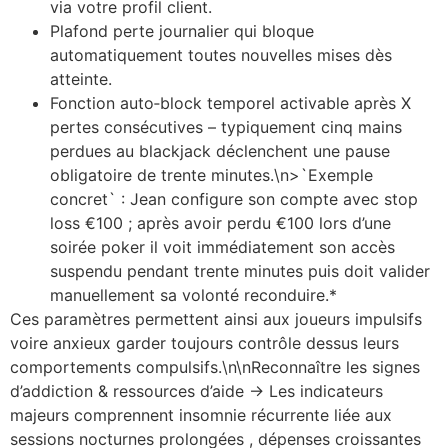
via votre profil client.
Plafond perte journalier qui bloque
automatiquement toutes nouvelles mises dès
atteinte.
Fonction auto‑block temporel activable après X
pertes consécutives – typiquement cinq mains
perdues au blackjack déclenchent une pause
obligatoire de trente minutes.\n>`Exemple
concret` : Jean configure son compte avec stop
loss €100 ; après avoir perdu €100 lors d’une
soirée poker il voit immédiatement son accès
suspendu pendant trente minutes puis doit valider
manuellement sa volonté reconduire.*
Ces paramètres permettent ainsi aux joueurs impulsifs
voire anxieux garder toujours contrôle dessus leurs
comportements compulsifs.\n\nReconnaître les signes
d’addiction & ressources d’aide → Les indicateurs
majeurs comprennent insomnie récurrente liée aux
sessions nocturnes prolongées , dépenses croissantes