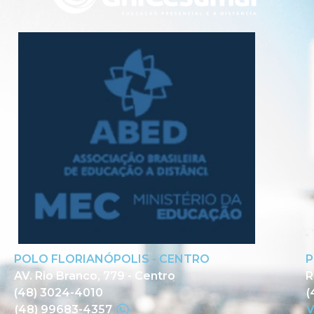
‎ POLO FLORIANÓPOLIS - CENTRO
‎
‎ AV. Rio Branco, 779 - Centro
‎ 
‎ (48) 3024-4010
(
(48) 99683-4357
V