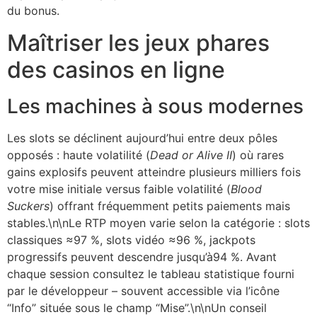
du bonus.
Maîtriser les jeux phares
des casinos en ligne
Les machines à sous modernes
Les slots se déclinent aujourd’hui entre deux pôles
opposés : haute volatilité (
Dead or Alive II
) où rares
gains explosifs peuvent atteindre plusieurs milliers fois
votre mise initiale versus faible volatilité (
Blood
Suckers
) offrant fréquemment petits paiements mais
stables.\n\nLe RTP moyen varie selon la catégorie : slots
classiques ≈97 %, slots vidéo ≈96 %, jackpots
progressifs peuvent descendre jusqu’à94 %. Avant
chaque session consultez le tableau statistique fourni
par le développeur – souvent accessible via l’icône
“Info” située sous le champ “Mise”.\n\nUn conseil