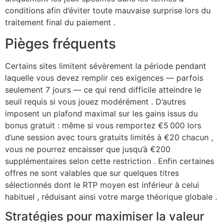
conditions afin d’éviter toute mauvaise surprise lors du
traitement final du paiement .
Pièges fréquents
Certains sites limitent sévèrement la période pendant
laquelle vous devez remplir ces exigences — parfois
seulement 7 jours — ce qui rend difficile atteindre le
seuil requis si vous jouez modérément . D’autres
imposent un plafond maximal sur les gains issus du
bonus gratuit : même si vous remportez €5 000 lors
d’une session avec tours gratuits limités à €20 chacun ,
vous ne pourrez encaisser que jusqu’à €200
supplémentaires selon cette restriction . Enfin certaines
offres ne sont valables que sur quelques titres
sélectionnés dont le RTP moyen est inférieur à celui
habituel , réduisant ainsi votre marge théorique globale .
Stratégies pour maximiser la valeur