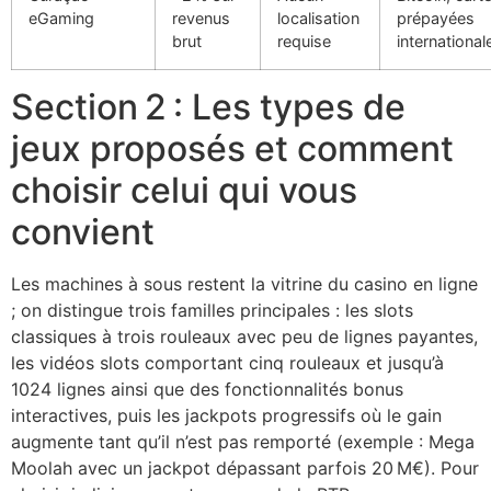
eGaming
revenus
localisation
prépayées
brut
requise
international
Section 2 : Les types de
jeux proposés et comment
choisir celui qui vous
convient
Les machines à sous restent la vitrine du casino en ligne
; on distingue trois familles principales : les slots
classiques à trois rouleaux avec peu de lignes payantes,
les vidéos slots comportant cinq rouleaux et jusqu’à
1024 lignes ainsi que des fonctionnalités bonus
interactives, puis les jackpots progressifs où le gain
augmente tant qu’il n’est pas remporté (exemple : Mega
Moolah avec un jackpot dépassant parfois 20 M€). Pour