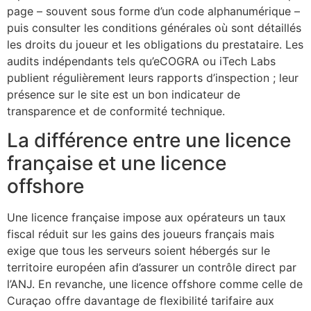
page – souvent sous forme d’un code alphanumérique –
puis consulter les conditions générales où sont détaillés
les droits du joueur et les obligations du prestataire. Les
audits indépendants tels qu’eCOGRA ou iTech Labs
publient régulièrement leurs rapports d’inspection ; leur
présence sur le site est un bon indicateur de
transparence et de conformité technique.
La différence entre une licence
française et une licence
offshore
Une licence française impose aux opérateurs un taux
fiscal réduit sur les gains des joueurs français mais
exige que tous les serveurs soient hébergés sur le
territoire européen afin d’assurer un contrôle direct par
l’ANJ. En revanche, une licence offshore comme celle de
Curaçao offre davantage de flexibilité tarifaire aux