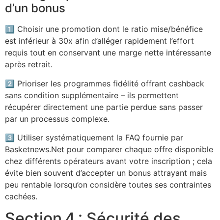
d’un bonus
1️⃣ Choisir une promotion dont le ratio mise/bénéfice
est inférieur à 30x afin d’alléger rapidement l’effort
requis tout en conservant une marge nette intéressante
après retrait.
2️⃣ Prioriser les programmes fidélité offrant cashback
sans condition supplémentaire – ils permettent
récupérer directement une partie perdue sans passer
par un processus complexe.
3️⃣ Utiliser systématiquement la FAQ fournie par
Basketnews.Net pour comparer chaque offre disponible
chez différents opérateurs avant votre inscription ; cela
évite bien souvent d’accepter un bonus attrayant mais
peu rentable lorsqu’on considère toutes ses contraintes
cachées.
Section 4 : Sécurité des