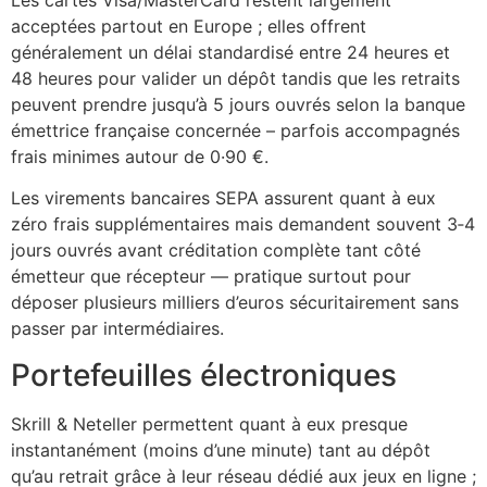
acceptées partout en Europe ; elles offrent
généralement un délai standardisé entre 24 heures et
48 heures pour valider un dépôt tandis que les retraits
peuvent prendre jusqu’à 5 jours ouvrés selon la banque
émettrice française concernée – parfois accompagnés
frais minimes autour de 0·90 €.
Les virements bancaires SEPA assurent quant à eux
zéro frais supplémentaires mais demandent souvent 3‑4
jours ouvrés avant créditation complète tant côté
émetteur que récepteur — pratique surtout pour
déposer plusieurs milliers d’euros sécuritairement sans
passer par intermédiaires.
Portefeuilles électroniques
Skrill & Neteller permettent quant à eux presque
instantanément (moins d’une minute) tant au dépôt
qu’au retrait grâce à leur réseau dédié aux jeux en ligne ;