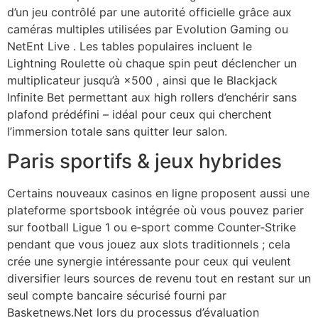
d’un jeu contrôlé par une autorité officielle grâce aux
caméras multiples utilisées par Evolution Gaming ou
NetEnt Live . Les tables populaires incluent le
Lightning Roulette où chaque spin peut déclencher un
multiplicateur jusqu’à ×500 , ainsi que le Blackjack
Infinite Bet permettant aux high rollers d’enchérir sans
plafond prédéfini – idéal pour ceux qui cherchent
l’immersion totale sans quitter leur salon.
Paris sportifs & jeux hybrides
Certains nouveaux casinos en ligne proposent aussi une
plateforme sportsbook intégrée où vous pouvez parier
sur football Ligue 1 ou e‑sport comme Counter‑Strike
pendant que vous jouez aux slots traditionnels ; cela
crée une synergie intéressante pour ceux qui veulent
diversifier leurs sources de revenu tout en restant sur un
seul compte bancaire sécurisé fourni par
Basketnews.Net lors du processus d’évaluation