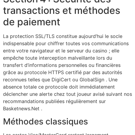
transactions et méthodes
de paiement
La protection SSL/TLS constitue aujourd’hui le socle
indispensable pour chiffrer toutes vos communications
entre votre navigateur et le serveur du casino ; elle
empêche toute interception malveillante lors du
transfert d’informations personnelles ou financières
grâce au protocole HTTPS certifié par des autorités
reconnues telles que DigiCert ou GlobalSign . Une
absence totale ce protocole doit immédiatement
déclencher une alerte chez tout joueur avisé suivant nos
recommandations publiées régulièrement sur
Basketnews.Net .
Méthodes classiques
Les cartes Visa/MasterCard restent largement