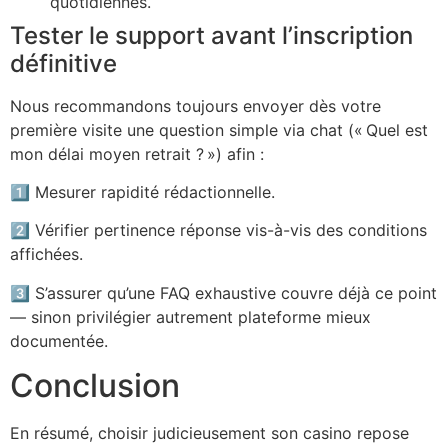
quotidiennes.​
Tester le support avant l’inscription
définitive
Nous recommandons toujours envoyer dès votre
première visite une question simple via chat (« Quel est
mon délai moyen retrait ? ») afin :
1️⃣ Mesurer rapidité rédactionnelle.
2️⃣ Vérifier pertinence réponse vis-à-vis des conditions
affichées.
3️⃣ S’assurer qu’une FAQ exhaustive couvre déjà ce point
— sinon privilégier autrement plateforme mieux
documentée.
Conclusion
En résumé, choisir judicieusement son casino repose