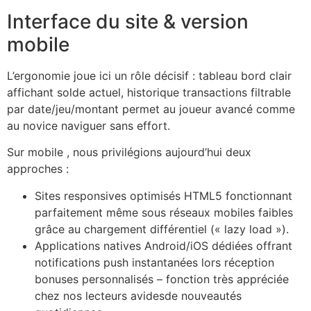
Interface du site & version
mobile
L’ergonomie joue ici un rôle décisif : tableau bord clair
affichant solde actuel, historique transactions filtrable
par date/jeu/montant permet au joueur avancé comme
au novice naviguer sans effort.
Sur mobile , nous privilégions aujourd’hui deux
approches :
Sites responsives optimisés HTML5 fonctionnant
parfaitement même sous réseaux mobiles faibles
grâce au chargement différentiel (« lazy load »).
Applications natives Android/iOS dédiées offrant
notifications push instantanées lors réception
bonuses personnalisés – fonction très appréciée
chez nos lecteurs avidesde nouveautés