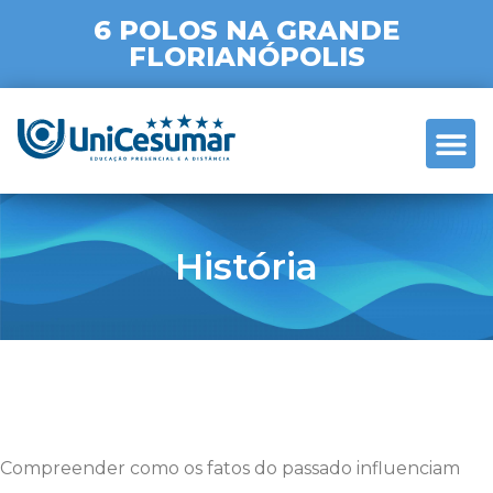
6 POLOS NA GRANDE
FLORIANÓPOLIS
SOBRE A
História
Compreender como os fatos do passado influenciam