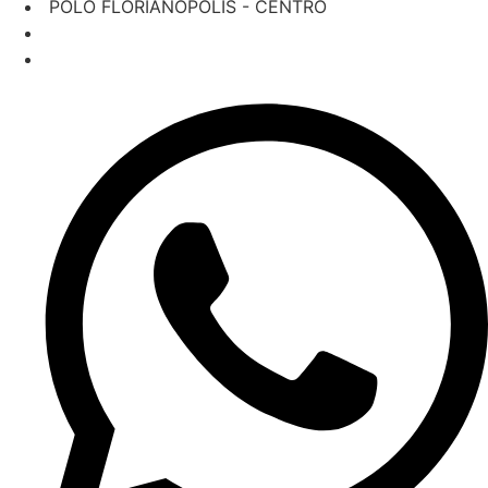
‎ POLO FLORIANÓPOLIS - CENTRO
‎ AV. Rio Branco, 779 - Centro
‎ (48) 3024-4010