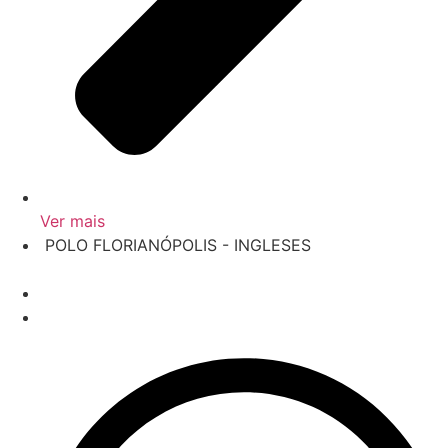
Ver mais
‎ POLO FLORIANÓPOLIS - INGLESES
‎ Tv. Manoel Ramos de Souza, 100
‎ Ingleses - Salas 104 e 105
‎ (48) 3304-7692