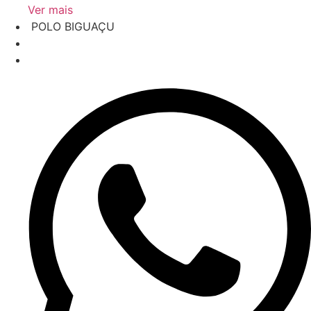
Ver mais
‎ POLO BIGUAÇU
‎ R. Lúcio Born, 12 - Centro
‎ (48) 3243-0677