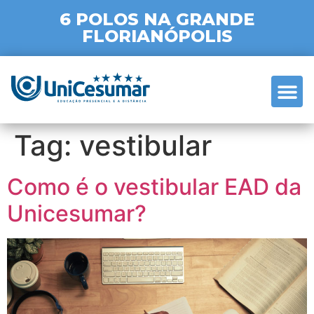
6 POLOS NA GRANDE
FLORIANÓPOLIS
SOBRE A
Tag:
vestibular
Como é o vestibular EAD da
Unicesumar?